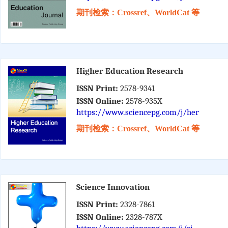
期刊检索：Crossref、WorldCat 等
Higher Education Research
ISSN Print:
2578-9341
ISSN Online:
2578-935X
https://www.sciencepg.com/j/her
期刊检索：Crossref、WorldCat 等
Science Innovation
ISSN Print:
2328-7861
ISSN Online:
2328-787X